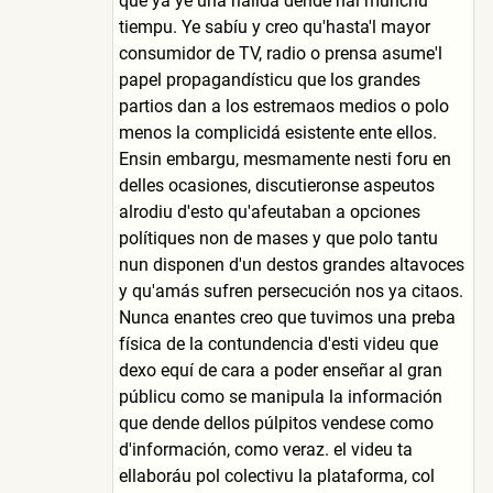
que ya ye una rialidá dende hai munchu
tiempu. Ye sabíu y creo qu'hasta'l mayor
consumidor de TV, radio o prensa asume'l
papel propagandísticu que los grandes
partios dan a los estremaos medios o polo
menos la complicidá esistente ente ellos.
Ensin embargu, mesmamente nesti foru en
delles ocasiones, discutieronse aspeutos
alrodiu d'esto qu'afeutaban a opciones
polítiques non de mases y que polo tantu
nun disponen d'un destos grandes altavoces
y qu'amás sufren persecución nos ya citaos.
Nunca enantes creo que tuvimos una preba
física de la contundencia d'esti videu que
dexo equí de cara a poder enseñar al gran
públicu como se manipula la información
que dende dellos púlpitos vendese como
d'información, como veraz. el videu ta
ellaboráu pol colectivu la plataforma, col