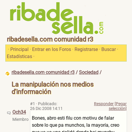
ribadesella.com comunidad r3
·
Principal
·
Entrar en los Foros
·
Registrarse
·
Buscar
·
Estadísticas
·
ribadesella.com comunidad r3
/
Sociedad
/
La manipulación nos medios
d'información
#1
·
Publicado:
Responder
[Pegar
26 Dic 2008 14:11
selección]
Och34
Bones, abro esti filu con motivu de falar
Miembro
sobre lo que pa munchos, la mayoría, creo