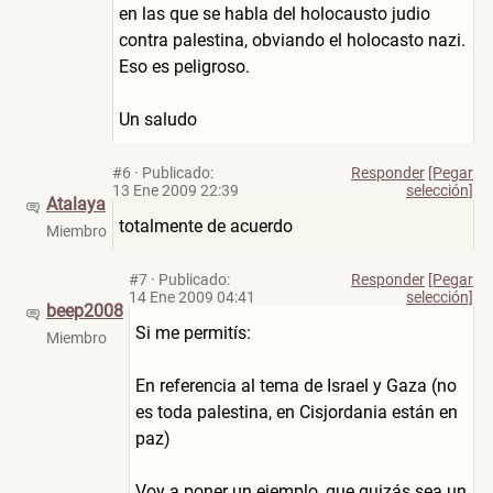
en las que se habla del holocausto judio
contra palestina, obviando el holocasto nazi.
Eso es peligroso.
Un saludo
#6
·
Publicado:
Responder
[Pegar
13 Ene 2009 22:39
selección]
Atalaya
totalmente de acuerdo
Miembro
#7
·
Publicado:
Responder
[Pegar
14 Ene 2009 04:41
selección]
beep2008
Si me permitís:
Miembro
En referencia al tema de Israel y Gaza (no
es toda palestina, en Cisjordania están en
paz)
Voy a poner un ejemplo, que quizás sea un