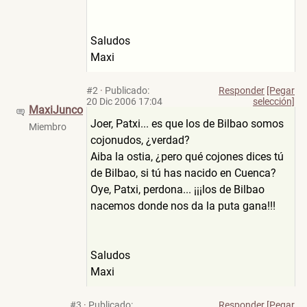
Saludos
Maxi
#2
·
Publicado:
Responder
[Pegar
20 Dic 2006 17:04
selección]
MaxiJunco
Joer, Patxi... es que los de Bilbao somos
Miembro
cojonudos, ¿verdad?
Aiba la ostia, ¿pero qué cojones dices tú
de Bilbao, si tú has nacido en Cuenca?
Oye, Patxi, perdona... ¡¡¡los de Bilbao
nacemos donde nos da la puta gana!!!
Saludos
Maxi
#3
·
Publicado:
Responder
[Pegar