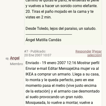
camino te quitas el paño, le enseñas el pene
y vuelves a hacer un sonido como elefante.
20. Tiras el paño mojado en la cama y te
vistes en 2 min.
Desde Toledo, lejos del paraíso, un saludo.
-------------------------------------------------
Ángel Matilla Candás
#7
·
Publicado:
Responder
[Pegar
20 Ene 2007 10:07
selección]
Angel
Enviado - 19 enero 2007 12:16 Mostrar perfil
Miembro
Enviar e-mail Editar MensajeUna mujer va al
IKEA a comprar un armario. Llega a su casa,
lo monta y le queda perfecto, pero en ese
momento pasa el metro (vive justo encima
de la estación) y el armario cae desmontado
al suelo provocando un gran ruido.
Mosqueada, lo vuelve a montar, vuelve a