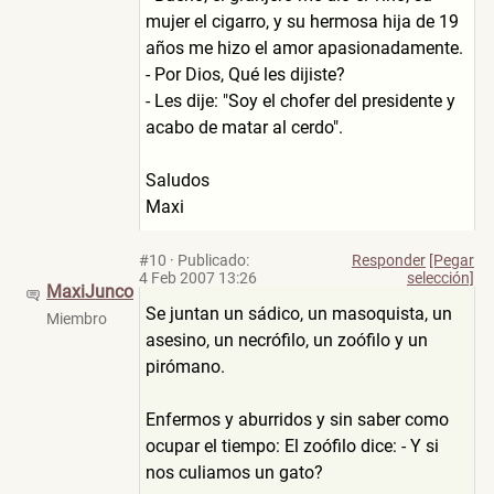
mujer el cigarro, y su hermosa hija de 19
años me hizo el amor apasionadamente.
- Por Dios, Qué les dijiste?
- Les dije: "Soy el chofer del presidente y
acabo de matar al cerdo".
Saludos
Maxi
#10
·
Publicado:
Responder
[Pegar
4 Feb 2007 13:26
selección]
MaxiJunco
Se juntan un sádico, un masoquista, un
Miembro
asesino, un necrófilo, un zoófilo y un
pirómano.
Enfermos y aburridos y sin saber como
ocupar el tiempo: El zoófilo dice: - Y si
nos culiamos un gato?