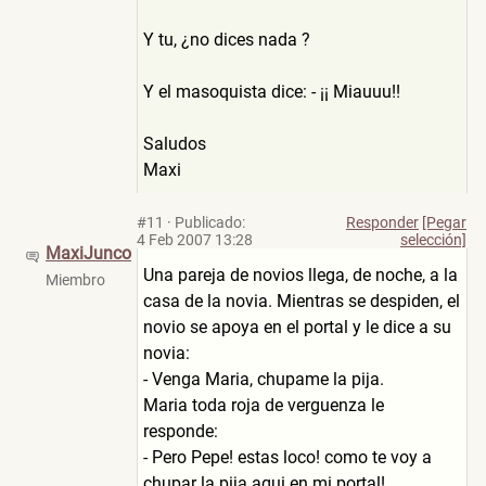
Y tu, ¿no dices nada ?
Y el masoquista dice: - ¡¡ Miauuu!!
Saludos
Maxi
#11
·
Publicado:
Responder
[Pegar
4 Feb 2007 13:28
selección]
MaxiJunco
Una pareja de novios llega, de noche, a la
Miembro
casa de la novia. Mientras se despiden, el
novio se apoya en el portal y le dice a su
novia:
- Venga Maria, chupame la pija.
Maria toda roja de verguenza le
responde:
- Pero Pepe! estas loco! como te voy a
chupar la pija aqui en mi portal!