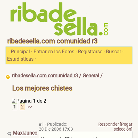
ribadesella.com comunidad r3
·
Principal
·
Entrar en los Foros
·
Registrarse
·
Buscar
·
Estadísticas
·
ribadesella.com comunidad r3
/
General
/
Los mejores chistes
Página 1 de 2
1
2
>>
#1
·
Publicado:
Responder
[Pegar
20 Dic 2006 17:03
selección]
MaxiJunco