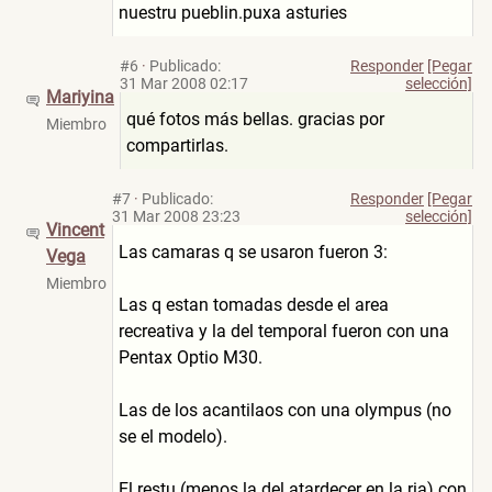
nuestru pueblin.puxa asturies
#6
·
Publicado:
Responder
[Pegar
31 Mar 2008 02:17
selección]
Mariyina
qué fotos más bellas. gracias por
Miembro
compartirlas.
#7
·
Publicado:
Responder
[Pegar
31 Mar 2008 23:23
selección]
Vincent
Las camaras q se usaron fueron 3:
Vega
Miembro
Las q estan tomadas desde el area
recreativa y la del temporal fueron con una
Pentax Optio M30.
Las de los acantilaos con una olympus (no
se el modelo).
El restu (menos la del atardecer en la ria) con