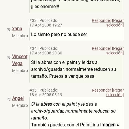
¡¡¡es enorme!!!
#33
·
Publicado:
Responder
[Pegar
17 Abr 2008 19:27
selección]
xana
Lo siento pero no puede ser
Miembro
#34
·
Publicado:
Responder
[Pegar
17 Abr 2008 20:30
selección]
Vincent
Si la abres con el paint y le das a
Vega
archivo/guardar, normalmente reducen su
Miembro
tamaño. Prueba a ver que pasa.
#35
·
Publicado:
Responder
[Pegar
18 Abr 2008 08:19
selección]
Angel
Si la abres con el paint y le das a
Miembro
archivo/guardar, normalmente reducen su
tamaño.
También puedes, con el Paint, ir a
Imagen »