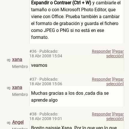
Expandir o Contraer (Ctrl + W)
y cambiarle el
tamaño o con Microsoft Photo Editor, que
viene con Office. Prueba también a cambiar
el formato de grabación y guarda el fichero
como JPEG o PNG si no está en ese
formato.
#36
·
Publicado:
Responder
[Pegar
18 Abr 2008 15:04
selección]
xana
veamos
Miembro
#37
·
Publicado:
Responder
[Pegar
18 Abr 2008 15:06
selección]
xana
Muchas gracias a los dos ,cada dia se
Miembro
aprende algo
#38
·
Publicado:
Responder
[Pegar
18 Abr 2008 19:01
selección]
Angel
Bonito paisaje Xana. Por lo que veo lo que