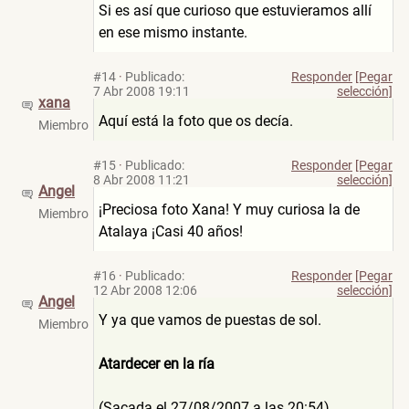
Si es así que curioso que estuvieramos allí
en ese mismo instante.
#14
·
Publicado:
Responder
[Pegar
7 Abr 2008 19:11
selección]
xana
Aquí está la foto que os decía.
Miembro
#15
·
Publicado:
Responder
[Pegar
8 Abr 2008 11:21
selección]
Angel
¡Preciosa foto Xana! Y muy curiosa la de
Miembro
Atalaya ¡Casi 40 años!
#16
·
Publicado:
Responder
[Pegar
12 Abr 2008 12:06
selección]
Angel
Y ya que vamos de puestas de sol.
Miembro
Atardecer en la ría
(Sacada el 27/08/2007 a las 20:54)