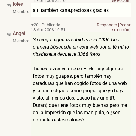
12 Abr 2008 23:16
selección]
loles
a ti tambien xana,preciosas gracias
Miembro
#20
·
Publicado:
Responder
[Pegar
13 Abr 2008 10:51
selección]
Angel
Yo tengo algunas subidas a FLICKR. Una
Miembro
primera búsqueda en esta web por el término
ribadesella devuelve 3366 fotos
Tienes razón en que en Filckr hay algunas
fotos muy guapas, pero también hay
caraduras que han cogido fotos de una web
y la han colgado como propia; que yo haya
visto, al menos dos. Luego hay uno (R.
Durán) que tiene fotos muy buenas pero me
da la impresión que las manipula, o ¿son
normales estos colores?