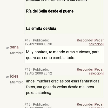
Ría del Sella desde el puene
La ermita de Guía
#17
·
Publicado:
Responder
[Pegar
12 Abr 2008 16:30
selección]
xana
Muy bonitas, te mando otras curiosas, para
Miembro
que veas como cambia todo.
#18
·
Publicado:
Responder
[Pegar
12 Abr 2008 23:12
selección]
loles
angel muchas gracias por esas fantasticas
Miembro
fotos,una gozada verlas.desde mallorca
puxa asturies¡¡
#19
·
Publicado:
Responder
[Pegar