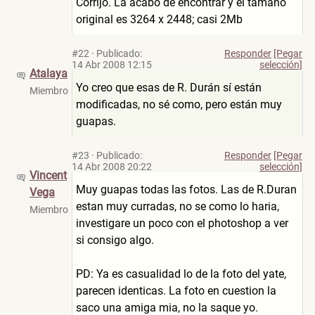
Corrijo. La acabo de encontrar y el tamaño
original es 3264 x 2448; casi 2Mb
#22
·
Publicado:
Responder
[Pegar
14 Abr 2008 12:15
selección]
Atalaya
Yo creo que esas de R. Durán sí están
Miembro
modificadas, no sé como, pero están muy
guapas.
#23
·
Publicado:
Responder
[Pegar
14 Abr 2008 20:22
selección]
Vincent
Muy guapas todas las fotos. Las de R.Duran
Vega
estan muy curradas, no se como lo haria,
Miembro
investigare un poco con el photoshop a ver
si consigo algo.
PD: Ya es casualidad lo de la foto del yate,
parecen identicas. La foto en cuestion la
saco una amiga mia, no la saque yo.