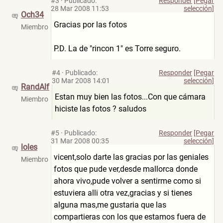
#3
·
Publicado:
Responder
[Pegar
28 Mar 2008 11:53
selección]
Och34
Gracias por las fotos
Miembro
P.D. La de "rincon 1" es Torre seguro.
#4
·
Publicado:
Responder
[Pegar
30 Mar 2008 14:01
selección]
RandAlf
Estan muy bien las fotos...Con que cámara
Miembro
hiciste las fotos ? saludos
#5
·
Publicado:
Responder
[Pegar
31 Mar 2008 00:35
selección]
loles
vicent,solo darte las gracias por las geniales
Miembro
fotos que pude ver,desde mallorca donde
ahora vivo,pude volver a sentirme como si
estuviera alli otra vez,gracias y si tienes
alguna mas,me gustaria que las
compartieras con los que estamos fuera de