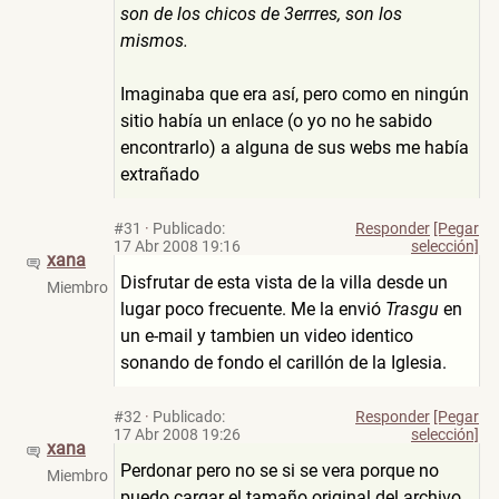
son de los chicos de 3errres, son los
mismos.
Imaginaba que era así, pero como en ningún
sitio había un enlace (o yo no he sabido
encontrarlo) a alguna de sus webs me había
extrañado
#31
·
Publicado:
Responder
[Pegar
17 Abr 2008 19:16
selección]
xana
Disfrutar de esta vista de la villa desde un
Miembro
lugar poco frecuente. Me la envió
Trasgu
en
un e-mail y tambien un video identico
sonando de fondo el carillón de la Iglesia.
#32
·
Publicado:
Responder
[Pegar
17 Abr 2008 19:26
selección]
xana
Perdonar pero no se si se vera porque no
Miembro
puedo cargar el tamaño original del archivo,