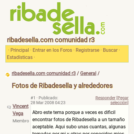
ribadesella.com comunidad r3
·
Principal
·
Entrar en los Foros
·
Registrarse
·
Buscar
·
Estadísticas
·
ribadesella.com comunidad r3
/
General
/
Fotos de Ribadesella y alrededores
#1
·
Publicado:
Responder
[Pegar
28 Mar 2008 04:23
selección]
Vincent
Abro este tema porque a veces es dificil
Vega
encontrar fotos de Ribadesella a un tamaño
Miembro
aceptable. Aqui subo unas cuantas, algunas
tomadas por mi y otras por conocidos mios.