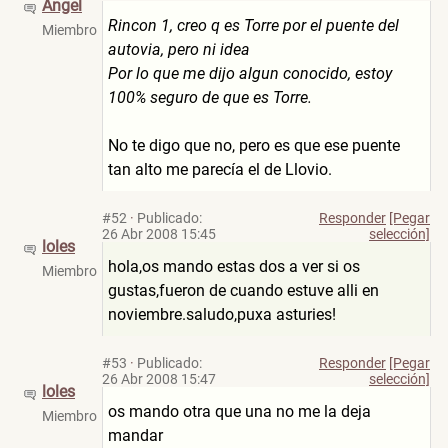
Angel
Rincon 1, creo q es Torre por el puente del
Miembro
autovia, pero ni idea
Por lo que me dijo algun conocido, estoy
100% seguro de que es Torre.
No te digo que no, pero es que ese puente
tan alto me parecía el de Llovio.
#52
·
Publicado:
Responder
[Pegar
26 Abr 2008 15:45
selección]
loles
hola,os mando estas dos a ver si os
Miembro
gustas,fueron de cuando estuve alli en
noviembre.saludo,puxa asturies!
#53
·
Publicado:
Responder
[Pegar
26 Abr 2008 15:47
selección]
loles
os mando otra que una no me la deja
Miembro
mandar