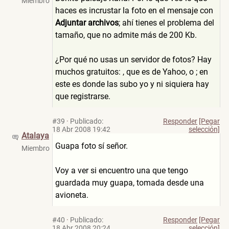
Miembro
haces es incrustar la foto en el mensaje con
Adjuntar archivos
; ahí tienes el problema del
tamaño, que no admite más de 200 Kb.
¿Por qué no usas un servidor de fotos? Hay
muchos gratuitos:
, que es de Yahoo, o
; en
este es donde las subo yo y ni siquiera hay
que registrarse.
#39
·
Publicado:
Responder
[Pegar
18 Abr 2008 19:42
selección]
Atalaya
Guapa foto sí señor.
Miembro
Voy a ver si encuentro una que tengo
guardada muy guapa, tomada desde una
avioneta.
#40
·
Publicado:
Responder
[Pegar
18 Abr 2008 20:24
selección]