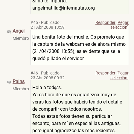
Si no te importa:
angelmatilla@internautas.org
#45
·
Publicado:
Responder
[Pegar
21 Abr 2008 13:59
selección]
Angel
Una bonita foto del muelle. Os prometo que
Miembro
la captura de la webcam es de ahora mismo
(21/04/2008 13:55); es evidente que se le
quedó pillado el servidor.
#46
·
Publicado:
Responder
[Pegar
23 Abr 2008 00:32
selección]
Pains
Hola a tod@s,
Miembro
Ya es hora de que os agradezca muy de
veras las fotos que habeis tenido el detalle
de compartir con todos nosotros.
Todas estas fotos tienen su particular
encanto, para mí en especial las antiguas,
pero igual agradezco las más recientes.