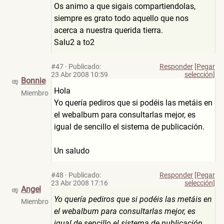
Os animo a que sigais compartiendolas,
siempre es grato todo aquello que nos
acerca a nuestra querida tierra.
Salu2 a to2
#47
·
Publicado:
Responder
[Pegar
23 Abr 2008 10:59
selección]
Bonnie
Hola
Miembro
Yo quería pediros que si podéis las metáis en
el webalbum para consultarlas mejor, es
igual de sencillo el sistema de publicación.
Un saludo
#48
·
Publicado:
Responder
[Pegar
23 Abr 2008 17:16
selección]
Angel
Yo quería pediros que si podéis las metáis en
Miembro
el webalbum para consultarlas mejor, es
igual de sencillo el sistema de publicación.