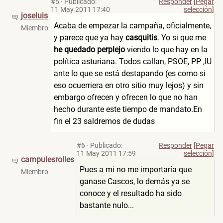
#5
·
Publicado:
Responder
[Pegar
11 May 2011 17:40
selección]
joseluis
Acaba de empezar la campaña, oficialmente,
Miembro
y parece que ya hay
casquitis
. Yo si que me
he quedado perplejo
viendo lo que hay en la
política asturiana. Todos callan, PSOE, PP ,IU
ante lo que se está destapando (es como si
eso ocuerriera en otro sitio muy lejos) y sin
embargo ofrecen y ofrecen lo que no han
hecho durante este tiempo de mandato.En
fin el 23 saldremos de dudas
#6
·
Publicado:
Responder
[Pegar
11 May 2011 17:59
selección]
campulesrolles
Pues a mi no me importaría que
Miembro
ganase Cascos, lo demás ya se
conoce y el resultado ha sido
bastante nulo...