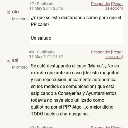
#7
·
Publicado:
Responder
[Pegar
11 May 2011 20:46
selección]
oto
¿Y qué se está destapando como para que el
Miembro
PP calle?
Un saludo
#8
·
Publicado:
Responder
[Pegar
11 May 2011 21:37
selección]
ani
Se está destapando el caso "Marea". ¿No es
Miembro
extraño que ante un caso (de esta magnitud
y con repercusión únicamente autonómica
en los medios de comunicación) que está
salpicando a Consejerías y Ayuntamientos,
todavía no haya sido utilizado como
guillotina por el PP? Algo....o mejor dicho
TODO huele a chamusquina.
#9
·
Publicado:
Responder
[Pegar