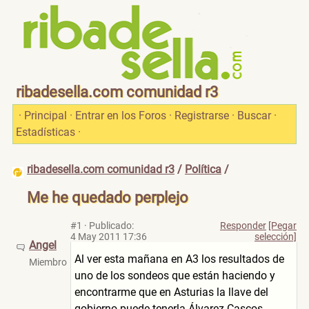
ribadesella.com comunidad r3
·
Principal
·
Entrar en los Foros
·
Registrarse
·
Buscar
·
Estadísticas
·
ribadesella.com comunidad r3
/
Política
/
Me he quedado perplejo
#1
·
Publicado:
Responder
[Pegar
4 May 2011 17:36
selección]
Angel
Al ver esta mañana en A3 los resultados de
Miembro
uno de los sondeos que están haciendo y
encontrarme que en Asturias la llave del
gobierno puede tenerla Álvarez Cascos.