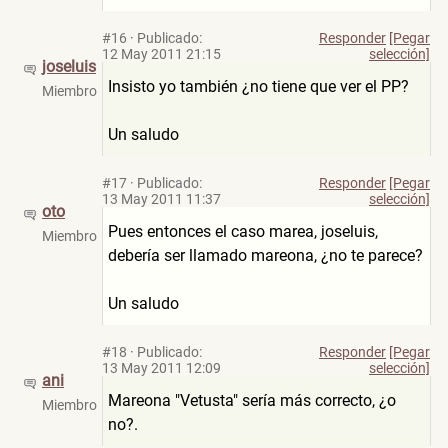
#16
·
Publicado:
Responder
[Pegar
12 May 2011 21:15
selección]
joseluis
Insisto yo también ¿no tiene que ver el PP?
Miembro
Un saludo
#17
·
Publicado:
Responder
[Pegar
13 May 2011 11:37
selección]
oto
Pues entonces el caso marea, joseluis,
Miembro
debería ser llamado mareona, ¿no te parece?
Un saludo
#18
·
Publicado:
Responder
[Pegar
13 May 2011 12:09
selección]
ani
Mareona "Vetusta" sería más correcto, ¿o
Miembro
no?.