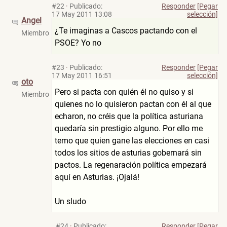
#22
·
Publicado:
Responder
[Pegar
17 May 2011 13:08
selección]
Angel
¿Te imaginas a Cascos pactando con el
Miembro
PSOE? Yo no
#23
·
Publicado:
Responder
[Pegar
17 May 2011 16:51
selección]
oto
Pero si pacta con quién él no quiso y si
Miembro
quienes no lo quisieron pactan con él al que
echaron, no créis que la política asturiana
quedaría sin prestigio alguno. Por ello me
temo que quien gane las elecciones en casi
todos los sitios de asturias gobernará sin
pactos. La regenaración política empezará
aquí en Asturias. ¡Ojalá!
Un sludo
#24
·
Publicado:
Responder
[Pegar