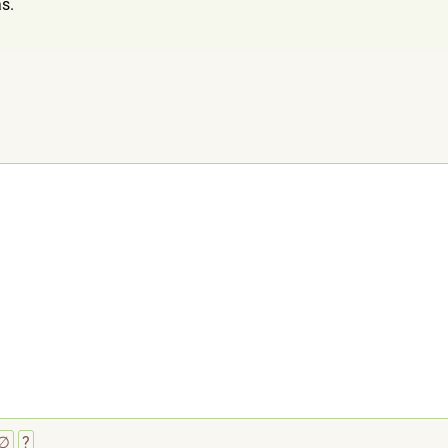
s.
∅
?