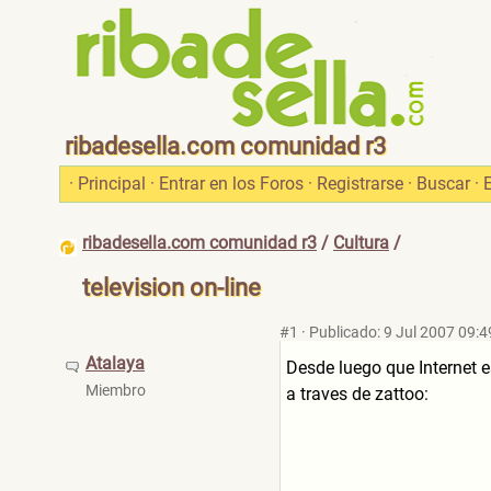
ribadesella.com comunidad r3
·
Principal
·
Entrar en los Foros
·
Registrarse
·
Buscar
·
ribadesella.com comunidad r3
/
Cultura
/
television on-line
#1
·
Publicado: 9 Jul 2007 09:4
Atalaya
Desde luego que Internet 
Miembro
a traves de zattoo: