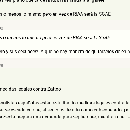
s temprano que tarde la RIAA la mandará al garete.
s o menos lo mismo pero en vez de RIAA será la SGAE
00
s o menos lo mismo pero en vez de RIAA será la SGAE
ero y sus secuaces! ¡Y qué no hay manera de quitárselos de en 
28
 medidas legales contra Zattoo
eralistas españolas están estudiando medidas legales contra la 
a se escuda en que, al ser considerada como cableoperador por el
La Sexta prepara una demanda para septiembre, mientras que Tel