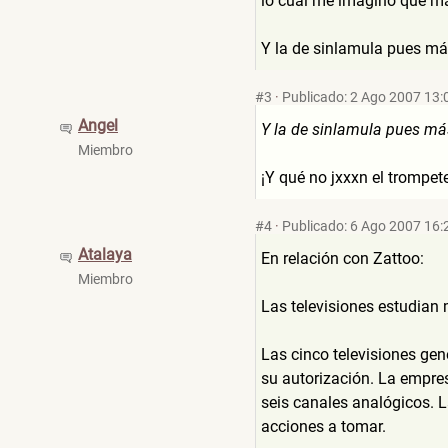
lo cual me imagino que má
Y la de sinlamula pues má
#3
·
Publicado: 2 Ago 2007 13:
Angel
Y la de sinlamula pues má
Miembro
¡Y qué no jxxxn el trompet
#4
·
Publicado: 6 Ago 2007 16:
Atalaya
En relación con Zattoo:
Miembro
Las televisiones estudian
Las cinco televisiones gen
su autorización. La empres
seis canales analógicos. 
acciones a tomar.