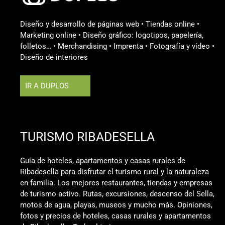
en la Nacional 625, a la altura del punto kilométrico
134/135, entre San Ignacio y Vidosa, en Ponga. Según
Diseño y desarrollo de páginas web • Tiendas online •
los datos facilitados por el Servicio de Atención Médica
Marketing online • Diseño gráfico: logotipos, papelería,
Urgente (SAMU) el afectado [....]
folletos… • Merchandising • Imprenta • Fotografía y vídeo •
Diseño de interiores
Ribadesella vibra a ritmo de gaita y tambor con el
Desfile de los Vencedores del Sella
IR A DUPLOS
Tras el multitudinario desfile celebrado esta mañana por
las calles de Arriondas previo al 88º Descenso
Internacional del Sella, por la tarde fueron las de
Ribadesella las que han cogido el relevo con el segundo
TURISMO RIBADESELLA
desfile de los campeones que organizan Entaína y La
Marea del Sella. Un pasacalles a ritmo de gaita y tambor,
Guía de hoteles, apartamentos y casas rurales de
que busca rendir tributo y homenaje a los vencedores de
Ribadesella para disfrutar el turismo rural y la naturaleza
cada edición con el colorido de las banderas y los
en familia. Los mejores restaurantes, tiendas y empresas
confetis. La comitiva atravesó la calle Gran [....]
de turismo activo. Rutas, excursiones, descenso del Sella,
motos de agua, playas, museos y mucho más. Opiniones,
fotos y precios de hoteles, casas rurales y apartamentos