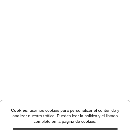
Alberto Plaza vuelve a conquistar el Sella en K1
nueve años después
La modalidad individual del 88º Descenso Internacional
del Sella se ha desenvuelto sin sorpresas. Se han
cumplido todos los pronósticos y ha ganado el palista
que todo el mundo marcaba como gran favorito, el
cangués Alberto Plaza (Sirio-La Llongar), que regresó a
lo más alto del podio nueve años después de su primera
victoria en el año 2017. Alberto lideró la prueba de
principio a fin finalizando en el puesto 19 de la general
con un tiempo de 01:14.08. Medalla de oro [....]
Walter y Alberto logran su segunda victoria
consecutiva y mantienen el trono del Sella
Cookies
: usamos cookies para personalizar el contenido y
El trono del Sella sigue en las mismas manos, en la K2
analizar nuestro tráfico. Puedes leer la politica y el listado
completo en la
pagina de cookies
.
riosellana tripulada por Walter Bouzán y Alberto Llera. El
primero logra su decimotercer triunfo -10 en K2 y 3 en