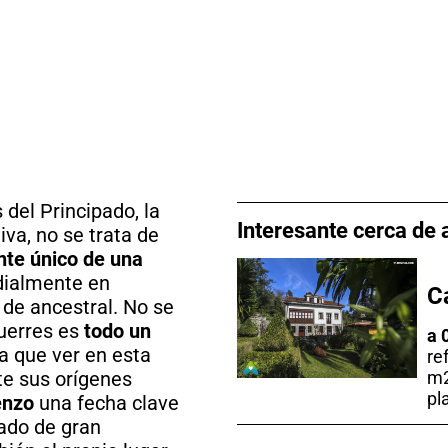
 del Principado, la
Interesante cerca de 
iva, no se trata de
nte único de una
dialmente en
C
 de ancestral. No se
Cuerres es
todo un
a 
ga que ver en esta
re
te sus orígenes
m2
pl
enzo
una fecha clave
nado de gran