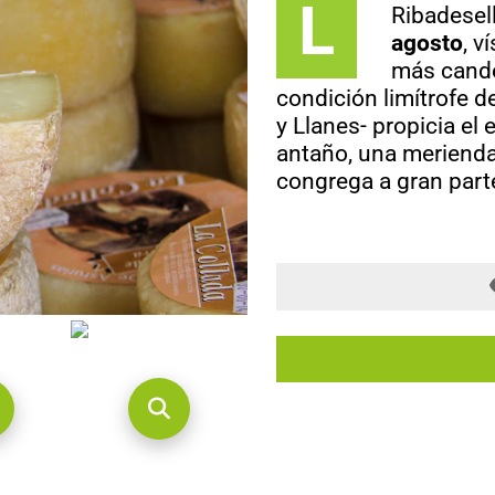
L
Ribadesel
agosto
, v
más cande
condición limítrofe d
y Llanes- propicia el
antaño, una merienda
congrega a gran parte
 Quesu
Feria del Quesu
es
Cuerres,
Ribadesella