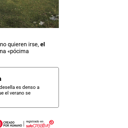
no quieren irse,
el
una «pócima
a
adesella es denso a
ue el verano se