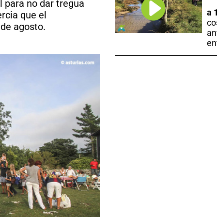
l para no dar tregua
a 
rcia que el
co
 de agosto.
an
en