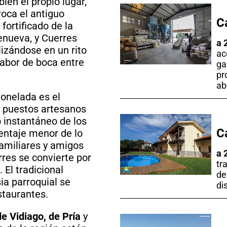
ién el propio lugar,
oca el antiguo
C
fortificado de la
renueva, y Cuerres
a 
izándose en un rito
ac
abor de boca entre
ga
pr
ab
tonelada es el
s puestos artesanos
 instantáneo de los
C
entaje menor de lo
familiares y amigos
a 
rres se convierte por
tr
. El tradicional
de
sia parroquial se
di
staurantes.
e Vidiago, de Pría
y