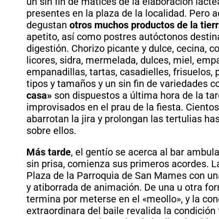
un sin fin de matices de la elaboración lácte
presentes en la plaza de la localidad. Pero
degustan
otros muchos productos de la tier
apetito, así como postres autóctonos destin
digestión. Chorizo picante y dulce, cecina, 
licores, sidra, mermelada, dulces, miel, em
empanadillas, tartas, casadielles, frisuelos,
tipos y tamaños y un sin fin de variedades c
casa»
son dispuestos a última hora de la ta
improvisados en el prau de la fiesta. Cient
abarrotan la jira y prolongan las tertulias h
sobre ellos.
Más tarde
, el gentío se acerca al bar ambula
sin prisa, comienza sus primeros acordes. La
Plaza de la Parroquia de San Mames con un
y atiborrada de animación. De una u otra fo
termina por meterse en el «meollo», y la co
extraordinara del baile revalida la condición 