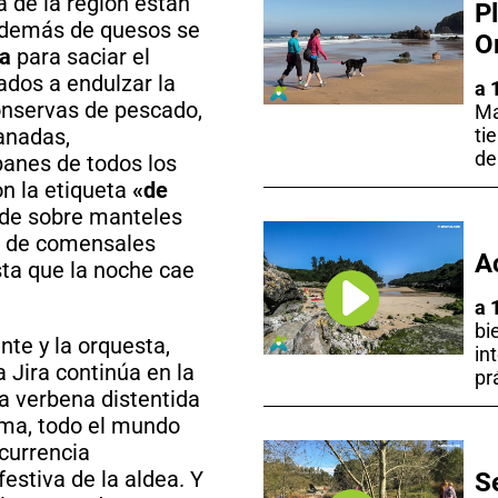
a de la región están
P
 además de quesos se
O
ra
para saciar el
ados a endulzar la
a 
conservas de pescado,
Ma
panadas,
ti
de
 panes de todos los
on la etiqueta
«de
rde sobre manteles
os de comensales
A
asta que la noche cae
a 
bi
nte y la orquesta,
in
 Jira continúa en la
pr
a verbena distentida
rma, todo el mundo
ncurrencia
festiva de la aldea. Y
S