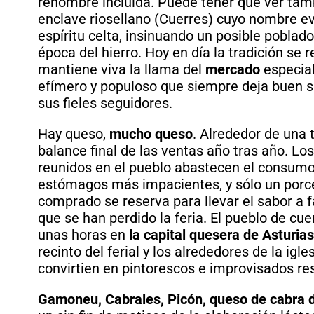
renombre incluida. Puede tener que ver tamb
enclave riosellano (Cuerres) cuyo nombre ev
espíritu celta, insinuando un posible poblado 
época del hierro. Hoy en día la tradición se 
mantiene viva la llama del
mercado
especial
efímero y populoso que siempre deja buen s
sus fieles seguidores.
Hay queso,
mucho queso
. Alrededor de una 
balance final de las ventas año tras año. Lo
reunidos en el pueblo abastecen el consumo
estómagos más impacientes, y sólo un porc
comprado se reserva para llevar el sabor a 
que se han perdido la feria. El pueblo de cue
unas horas en
la capital quesera de Asturias
recinto del ferial y los alrededores de la igle
convirtien en pintorescos e improvisados re
Gamoneu, Cabrales, Picón, queso de cabra d