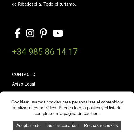
de Ribadesella. Todo el turismo.
+34 985 86 14 17
CONTACTO
Aviso Legal
Política de privacidad
Cookies
: usamos cookies para personalizar el contenido y
Política de cookies
analizar nuestro tráfico. Puedes leer la politica y el listado
completo en la
pagina de cookies
.
Copyright © 2026 ·
ribadesella.com
·
WordPress
·
Aceptar todo
Solo necesarias
Rechazar cookies