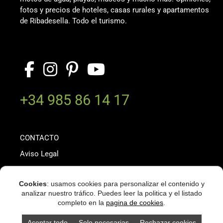
fotos y precios de hoteles, casas rurales y apartamentos
de Ribadesella. Todo el turismo.
+34 985 86 14 17
CONTACTO
Aviso Legal
Política de privacidad
Cookies
: usamos cookies para personalizar el contenido y
Política de cookies
analizar nuestro tráfico. Puedes leer la politica y el listado
completo en la
pagina de cookies
.
Copyright © 2026 ·
ribadesella.com
·
WordPress
·
Aceptar todo
Solo necesarias
Rechazar cookies